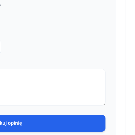
a.
kuj opinię