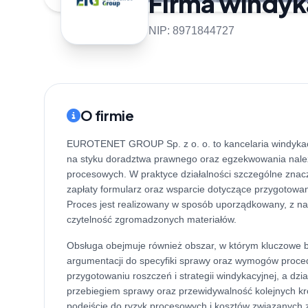
Firma windyk
NIP: 8971844727
O firmie
EUROTENET GROUP Sp. z o. o. to kancelaria windykac
na styku doradztwa prawnego oraz egzekwowania należ
procesowych. W praktyce działalności szczególne znacz
zapłaty formularz oraz wsparcie dotyczące przygotowa
Proces jest realizowany w sposób uporządkowany, z na
czytelność zgromadzonych materiałów.
Obsługa obejmuje również obszar, w którym kluczowe b
argumentacji do specyfiki sprawy oraz wymogów proced
przygotowaniu roszczeń i strategii windykacyjnej, a dz
przebiegiem sprawy oraz przewidywalność kolejnych kro
podejście do ryzyk procesowych i kosztów związanych 