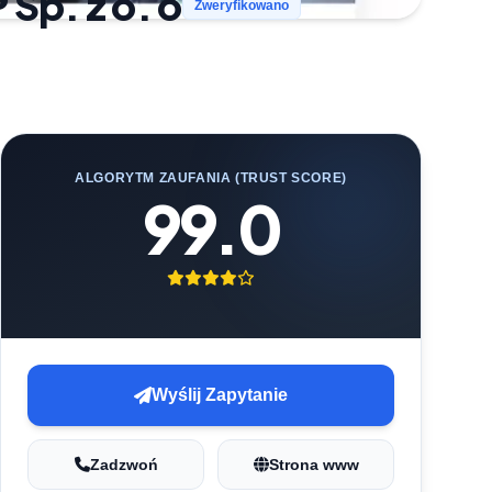
p. z o. o
Zweryfikowano
ALGORYTM ZAUFANIA (TRUST SCORE)
99.0
Wyślij Zapytanie
Zadzwoń
Strona www