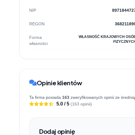
NIP
897184472
REGON
36821189
WŁASNOŚĆ KRAJOWYCH OSÓ
Forma
FIZYCZNYC
własności
Opinie klientów
Ta firma posiada
163
zweryfikowanych opinii ze średni
5.0 / 5
(163 opinii)
Dodaj opinię