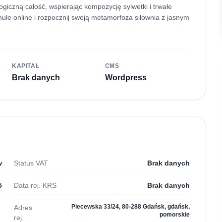
logiczną całość, wspierając kompozycję sylwetki i trwałe
ule online i rozpocznij swoją metamorfoza siłownia z jasnym
KAPITAŁ
CMS
Brak danych
Wordpress
w
Status VAT
Brak danych
5
Data rej. KRS
Brak danych
Piecewska 33/24, 80-288 Gdańsk, gdańsk,
Adres
pomorskie
rej.