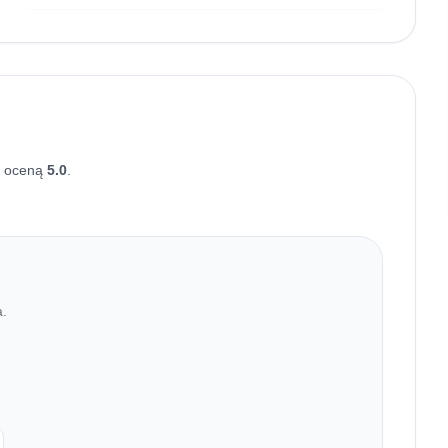
ą oceną
5.0
.
a.