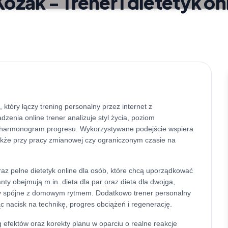
zak - Trener i dietetyk on
 który łączy trening personalny przez internet z
nia online trener analizuje styl życia, poziom
y harmonogram progresu. Wykorzystywane podejście wspiera
akże przy pracy zmianowej czy ograniczonym czasie na
az pełne dietetyk online dla osób, które chcą uporządkować
ty obejmują m.in. dieta dla par oraz dieta dla dwojga,
były spójne z domowym rytmem. Dodatkowo trener personalny
c nacisk na technikę, progres obciążeń i regenerację.
efektów oraz korekty planu w oparciu o realne reakcje