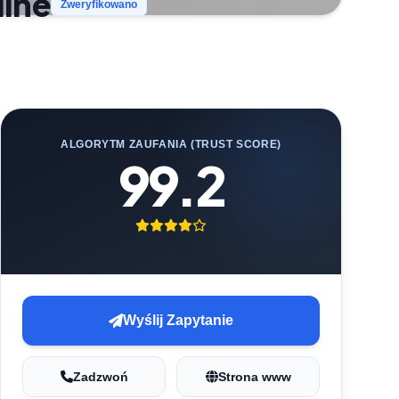
line
Zweryfikowano
ALGORYTM ZAUFANIA (TRUST SCORE)
99.2
Wyślij Zapytanie
Zadzwoń
Strona www