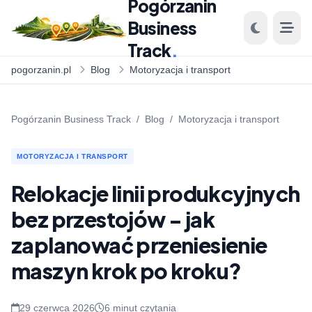
Pogórzanin
Business
Track
.
pogorzanin.pl
Blog
Motoryzacja i transport
Pogórzanin Business Track
/
Blog
/
Motoryzacja i transport
MOTORYZACJA I TRANSPORT
Relokacje linii produkcyjnych
bez przestojów - jak
zaplanować przeniesienie
maszyn krok po kroku?
29 czerwca 2026
6 minut czytania