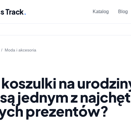
s Track
.
Katalog
Blog
/
Moda i akcesoria
koszulki na urodzin
są jednym z najchęt
ych prezentów?