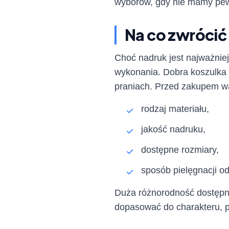
wyborów, gdy nie mamy pewn
Na co zwrócić
Choć nadruk jest najważnie
wykonania. Dobra koszulka 
praniach. Przed zakupem wa
rodzaj materiału,
jakość nadruku,
dostępne rozmiary,
sposób pielęgnacji od
Duża różnorodność dostępn
dopasować do charakteru, p