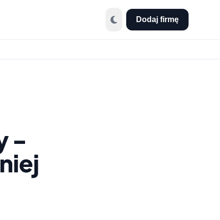
Dodaj firmę
y -
niej