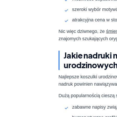
szeroki wybór motywó
atrakcyjna cena w sto
Nic więc dziwnego, że
śmies
znajomych szukających oryg
Jakie nadruki 
urodzinowyc
Najlepsze koszulki urodzino
nadruk powinien nawiązywać
Dużą popularnością cieszą s
zabawne napisy zwią