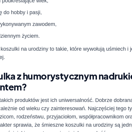
i podkreślające wiek,
 do hobby i pasji,
 wykonywanym zawodem,
dziennym życiem.
koszulki na urodziny to takie, które wywołują uśmiech i 
j.
ulka z humorystycznym nadruk
entem?
 takich produktów jest ich uniwersalność. Dobrze dobra
zależnie od wieku czy zainteresowań. Najczęściej tego 
dzicom, rodzeństwu, przyjaciołom, współpracownikom ora
akter sprawia, że śmieszne koszulki na urodziny są jed