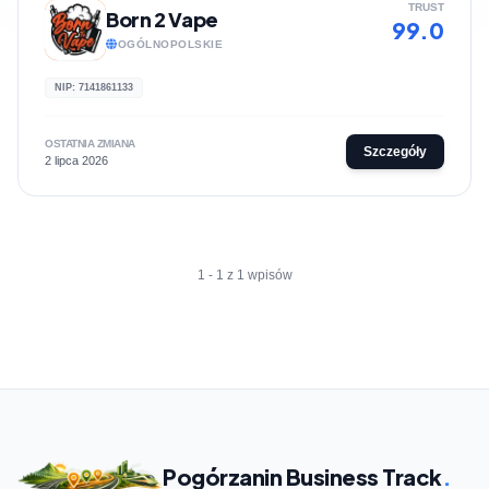
TRUST
Born 2 Vape
99.0
OGÓLNOPOLSKIE
NIP: 7141861133
OSTATNIA ZMIANA
Szczegóły
2 lipca 2026
1 - 1 z 1 wpisów
Pogórzanin Business Track
.