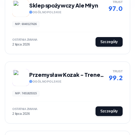
TRUST
Sklep spożywczy Ale Młyn
97.0
OGÓLNOPOLSKIE
NIP: 6040127626
OSTATNIA ZMIANA
Szczegóły
2 lipca 2026
TRUST
Przemysław Kozak - Trener i dietetyk online
99.2
OGÓLNOPOLSKIE
NIP: 7451825315
OSTATNIA ZMIANA
Szczegóły
2 lipca 2026