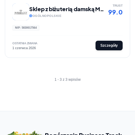
TRUST
Sklep z biżuterią damską MAKRO-LUX
99.0
OGÓLNOPOLSKIE
NIP: 5830017564
OSTATNIA ZMIANA
Szczegóły
1 czerwca 2026
1 - 3 z 3 wpisów