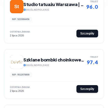
TRUST
Studio tatuażu Warszawa | Lunatyk Studio
96.0
St
OGÓLNOPOLSKIE
NIP: 5223084456
OSTATNIA ZMIANA
Szczegóły
2 lipca 2026
TRUST
Szklane bombki choinkowe ExArte
97.4
OGÓLNOPOLSKIE
NIP: 9512078808
OSTATNIA ZMIANA
Szczegóły
2 lipca 2026