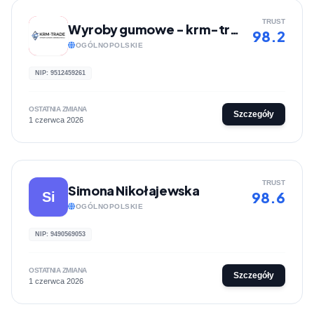
TRUST
Wyroby gumowe - krm-trade.pl
98.2
OGÓLNOPOLSKIE
NIP: 9512459261
OSTATNIA ZMIANA
Szczegóły
1 czerwca 2026
TRUST
Simona Nikołajewska
98.6
Si
OGÓLNOPOLSKIE
NIP: 9490569053
OSTATNIA ZMIANA
Szczegóły
1 czerwca 2026