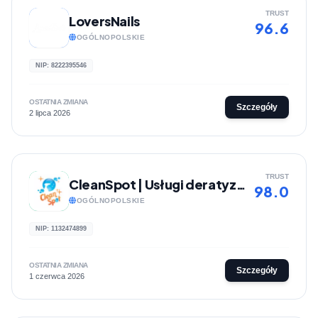
TRUST
LoversNails
96.6
OGÓLNOPOLSKIE
NIP: 8222395546
OSTATNIA ZMIANA
Szczegóły
2 lipca 2026
TRUST
CleanSpot | Usługi deratyzacji, dezynsekcji, dezodoryzacji, sprzątania i prania wykładzin
98.0
OGÓLNOPOLSKIE
NIP: 1132474899
OSTATNIA ZMIANA
Szczegóły
1 czerwca 2026