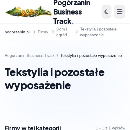
Pogórzanin
Business
Track
.
Dom i
Tekstylia i pozostałe
pogorzanin.pl
Firmy
ogród
wyposażenie
Pogórzanin Business Track
/
Tekstylia i pozostałe wyposażenie
Tekstylia i pozostałe
wyposażenie
Firmy w tej kategorii
1 - 1 z 1 wpisów