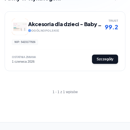
TRUST
Akcesoria dla dzieci - Baby Jazz
99.2
OGÓLNOPOLSKIE
NIP: 5423177926
OSTATNIA ZMIANA
Szczegóły
1 czerwca 2026
1 - 1 z 1 wpisów