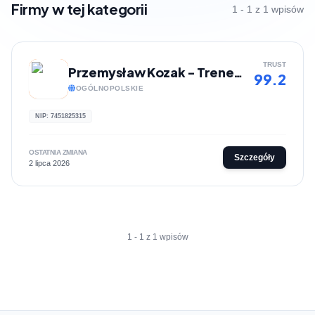
Firmy w tej kategorii
1 - 1 z 1 wpisów
TRUST
Przemysław Kozak - Trener i dietetyk online
99.2
OGÓLNOPOLSKIE
NIP: 7451825315
OSTATNIA ZMIANA
Szczegóły
2 lipca 2026
1 - 1 z 1 wpisów