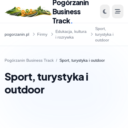
Pogórzanin
Business
Track
.
Sport,
Edukacja, kultura
pogorzanin.pl
Firmy
turystyka i
i rozrywka
outdoor
Pogórzanin Business Track
/
Sport, turystyka i outdoor
Sport, turystyka i
outdoor