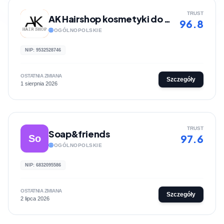
TRUST
AK Hairshop kosmetyki do włosów
96.8
OGÓLNOPOLSKIE
NIP: 9532528746
OSTATNIA ZMIANA
Szczegóły
1 sierpnia 2026
TRUST
Soap&friends
97.6
So
OGÓLNOPOLSKIE
NIP: 6832095586
OSTATNIA ZMIANA
Szczegóły
2 lipca 2026