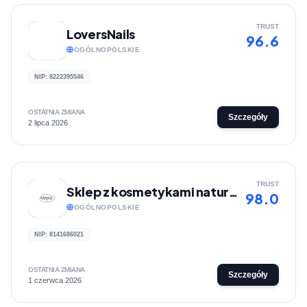
TRUST
LoversNails
96.6
OGÓLNOPOLSKIE
NIP: 8222395546
OSTATNIA ZMIANA
Szczegóły
2 lipca 2026
TRUST
Sklep z kosmetykami naturalnymi - Alepia
98.0
OGÓLNOPOLSKIE
NIP: 8141686021
OSTATNIA ZMIANA
Szczegóły
1 czerwca 2026