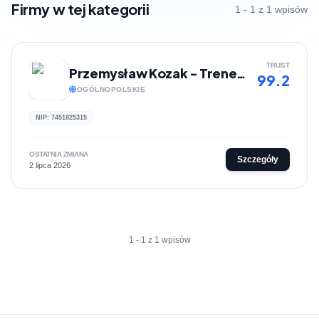
Firmy w tej kategorii
1 - 1 z 1 wpisów
TRUST
Przemysław Kozak - Trener i dietetyk online
99.2
OGÓLNOPOLSKIE
NIP: 7451825315
OSTATNIA ZMIANA
Szczegóły
2 lipca 2026
1 - 1 z 1 wpisów