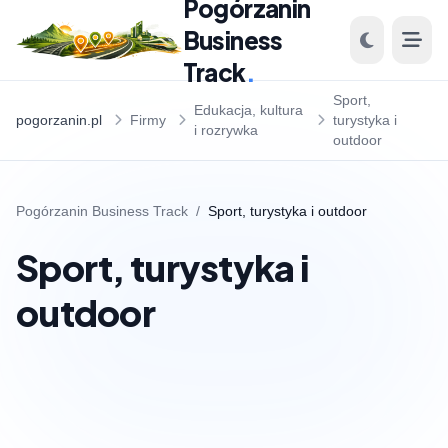
Pogórzanin
Business
Track
.
Sport,
Edukacja, kultura
pogorzanin.pl
Firmy
turystyka i
i rozrywka
outdoor
Pogórzanin Business Track
/
Sport, turystyka i outdoor
Sport, turystyka i
outdoor