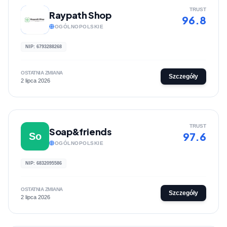
TRUST
Raypath Shop
96.8
OGÓLNOPOLSKIE
NIP: 6793288268
OSTATNIA ZMIANA
Szczegóły
2 lipca 2026
TRUST
Soap&friends
97.6
So
OGÓLNOPOLSKIE
NIP: 6832095586
OSTATNIA ZMIANA
Szczegóły
2 lipca 2026