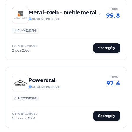
TRUST
Metal-Meb - meble metalowe
99.8
OGÓLNOPOLSKIE
NIP: 9442233786
OSTATNIA ZMIANA
Szczegóły
2 lipca 2026
TRUST
Powerstal
97.6
OGÓLNOPOLSKIE
NIP: 7371547328
OSTATNIA ZMIANA
Szczegóły
1 czerwca 2026