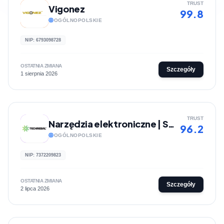
TRUST
Vigonez
99.8
OGÓLNOPOLSKIE
NIP: 6793098728
OSTATNIA ZMIANA
Szczegóły
1 sierpnia 2026
TRUST
Narzędzia elektroniczne | Sklep internetowy Techrebal
96.2
OGÓLNOPOLSKIE
NIP: 7372209823
OSTATNIA ZMIANA
Szczegóły
2 lipca 2026