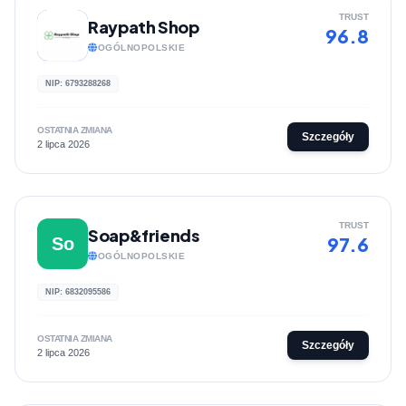
TRUST
Raypath Shop
96.8
OGÓLNOPOLSKIE
NIP: 6793288268
OSTATNIA ZMIANA
Szczegóły
2 lipca 2026
TRUST
Soap&friends
97.6
So
OGÓLNOPOLSKIE
NIP: 6832095586
OSTATNIA ZMIANA
Szczegóły
2 lipca 2026