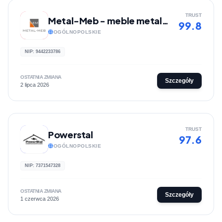
TRUST
Metal-Meb - meble metalowe
99.8
OGÓLNOPOLSKIE
NIP: 9442233786
OSTATNIA ZMIANA
Szczegóły
2 lipca 2026
TRUST
Powerstal
97.6
OGÓLNOPOLSKIE
NIP: 7371547328
OSTATNIA ZMIANA
Szczegóły
1 czerwca 2026