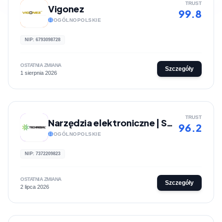
TRUST
Vigonez
99.8
OGÓLNOPOLSKIE
NIP: 6793098728
OSTATNIA ZMIANA
Szczegóły
1 sierpnia 2026
TRUST
Narzędzia elektroniczne | Sklep internetowy Techrebal
96.2
OGÓLNOPOLSKIE
NIP: 7372209823
OSTATNIA ZMIANA
Szczegóły
2 lipca 2026