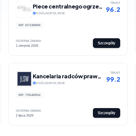
TRUST
Piece centralnego ogrzewania - Konstal
96.2
OGÓLNOPOLSKIE
NIP: 6171360694
OSTATNIA ZMIANA
Szczegóły
1 sierpnia 2026
TRUST
Kancelaria radców prawnych JLSW
99.2
OGÓLNOPOLSKIE
NIP: 7781465914
OSTATNIA ZMIANA
Szczegóły
2 lipca 2026