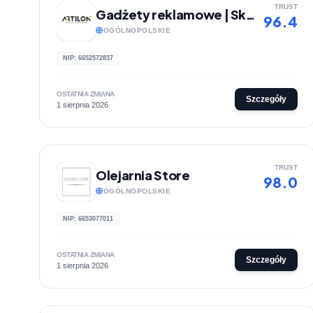
TRUST
Gadżety reklamowe | Sklep internetowy ARTILON
96.4
OGÓLNOPOLSKIE
NIP: 6652572837
OSTATNIA ZMIANA
Szczegóły
1 sierpnia 2026
TRUST
Olejarnia Store
98.0
OGÓLNOPOLSKIE
NIP: 6653077011
OSTATNIA ZMIANA
Szczegóły
1 sierpnia 2026