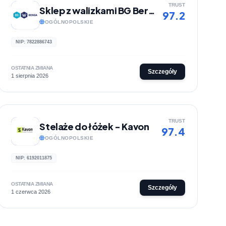
TRUST
Sklep z walizkami BG Berlin
97.2
OGÓLNOPOLSKIE
NIP: 7822886743
OSTATNIA ZMIANA
Szczegóły
1 sierpnia 2026
TRUST
Stelaże do łóżek - Kavon
97.4
OGÓLNOPOLSKIE
NIP: 6192011875
OSTATNIA ZMIANA
Szczegóły
1 czerwca 2026