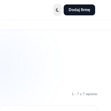
Dodaj firmę
1 - 7 z 7 wpisów