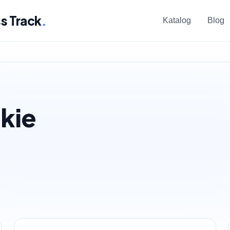
s Track
.
Katalog
Blog
kie