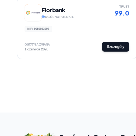
TRUST
Florbank
99.0
OGÓLNOPOLSKIE
NIP: 9680023699
OSTATNIA ZMIANA
Szczegóły
1 czerwca 2026